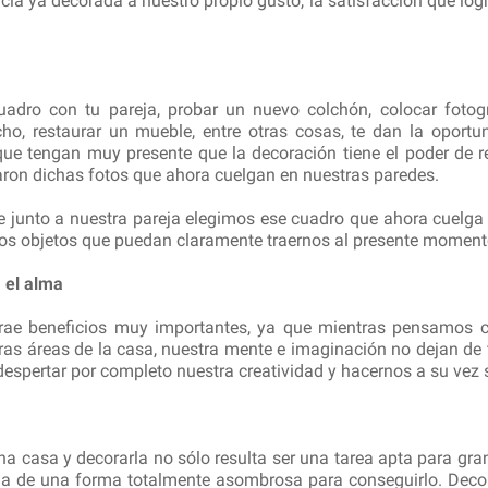
ia ya decorada a nuestro propio gusto, la satisfacción que lo
adro con tu pareja, probar un nuevo colchón, colocar fotogr
o, restaurar un mueble, entre otras cosas, te dan la oportun
e tengan muy presente que la decoración tiene el poder de rev
ron dichas fotos que ahora cuelgan en nuestras paredes.
e junto a nuestra pareja elegimos ese cuadro que ahora cuelga
ros objetos que puedan claramente traernos al presente momen
a el alma
trae beneficios muy importantes, ya que mientras pensamos 
otras áreas de la casa, nuestra mente e imaginación no dejan d
 despertar por completo nuestra creatividad y hacernos a su vez 
casa y decorarla no sólo resulta ser una tarea apta para gran
olla de una forma totalmente asombrosa para conseguirlo. Decor