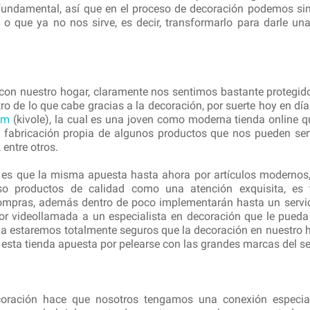
 fundamental, así que en el proceso de decoración podemos s
 que ya no nos sirve, es decir, transformarlo para darle un
on nuestro hogar, claramente nos sentimos bastante protegid
tro de lo que cabe gracias a la decoración, por suerte hoy en d
om
(kivole), la cual es una joven como moderna tienda online 
la fabricación propia de algunos productos que nos pueden ser
entre otros.
 y es que la misma apuesta hasta ahora por artículos modernos
so productos de calidad como una atención exquisita, es 
compras, además dentro de poco implementarán hasta un servici
por videollamada a un especialista en decoración que le pueda
ma estaremos totalmente seguros que la decoración en nuestro h
esta tienda apuesta por pelearse con las grandes marcas del se
oración hace que nosotros tengamos una conexión especial