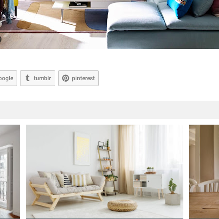
oogle
tumblr
pinterest